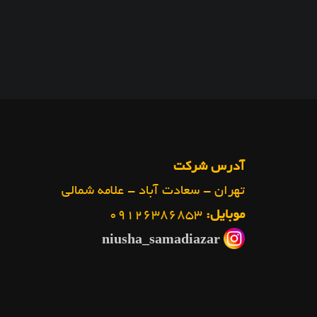
آدرس شرکت
تهران - سعادت آباد - علامه شمالی
موبایل:
۰۹۱۲۶۳۸۶۸۵۳
niusha_samadiazar