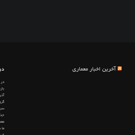
آخرین اخبار معماری
در
در 
باز
آذر
گرو
سبک
جذا
معم
ما 